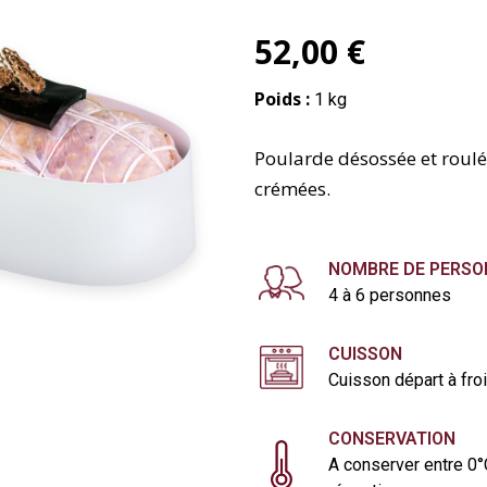
52,00 €
Poids :
1 kg
Poularde désossée et roulée
crémées.
NOMBRE DE PERSO
4 à 6 personnes
CUISSON
Cuisson départ à fro
CONSERVATION
A conserver entre 0°