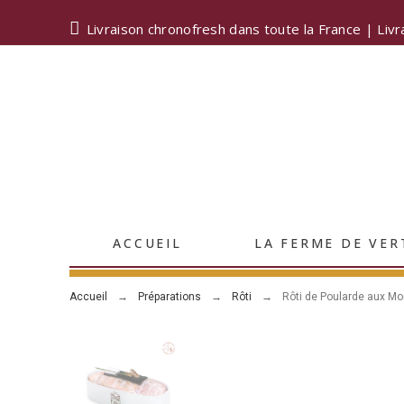
Livraison chronofresh dans toute la France | Livr
ACCUEIL
LA FERME DE VER
Accueil
Préparations
Rôti
Rôti de Poularde aux Mor