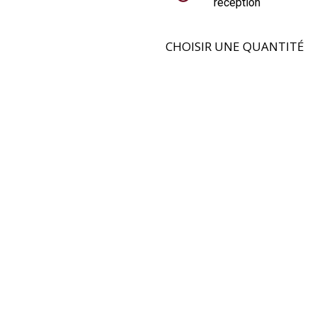
réception
CHOISIR UNE QUANTITÉ
PPLÉMENTAIRES
SUGGESTION D'ACCOMPAGNEMENT
LISTE DES INGRÉDIENTS
Poularde entièrement désossée 53%, farce 43% [poulet,
sauternes, morilles 2,2%, échalote, beurre, sel, ail, poivre,
épices], crépine de porc, poitrine de porc séchée, crème
fraîche