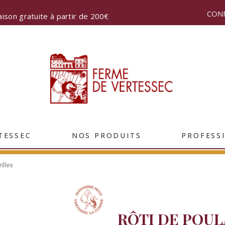
CON
aison gratuite à partir de 200€
TESSEC
NOS PRODUITS
PROFESS
illes
RÔTI DE POU