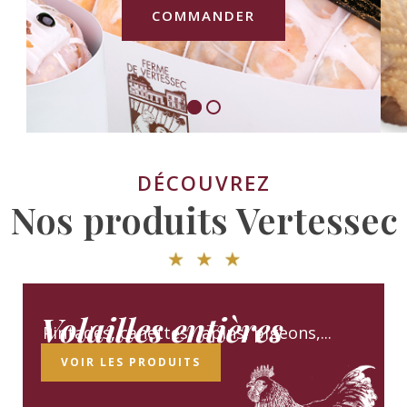
COMMANDER
DÉCOUVREZ
Nos produits Vertessec
Volailles entières
Pintades, canettes, lapins, pigeons,...
VOIR LES PRODUITS