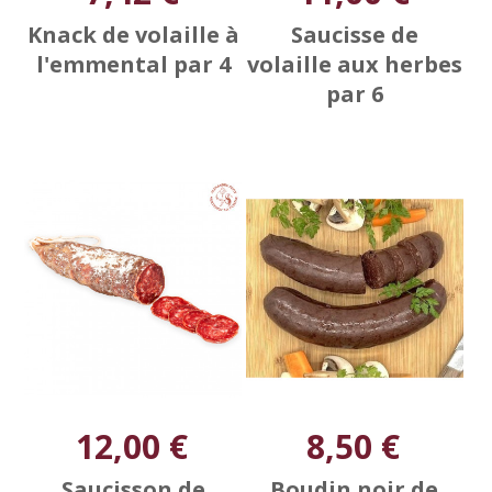
Knack de volaille à
Saucisse de
l'emmental par 4
volaille aux herbes
par 6
12,00 €
8,50 €
Saucisson de
Boudin noir de