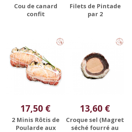
Cou de canard
Filets de Pintade
confit
par 2
17,50 €
13,60 €
2 Minis Rôtis de
Croque sel (Magret
Poularde aux
séché fourré au