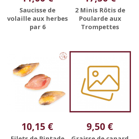
Saucisse de
2 Minis Rôtis de
volaille aux herbes
Poularde aux
par 6
Trompettes
10,15 €
9,50 €
Filets de Pintade
Graisse de canard