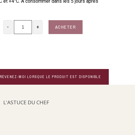
C et +4°C. A consommer dans les 5 jours après
ACHETER
-
+
RÉVENEZ-MOI LORSQUE LE PRODUIT EST DISPONIBLE
L'ASTUCE DU CHEF