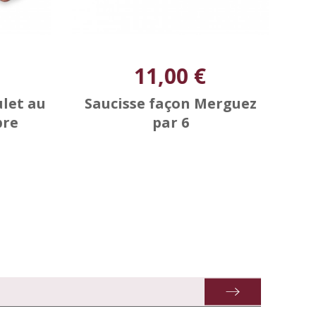
11,00 €
ulet au
Saucisse façon Merguez
Co
bre
par 6